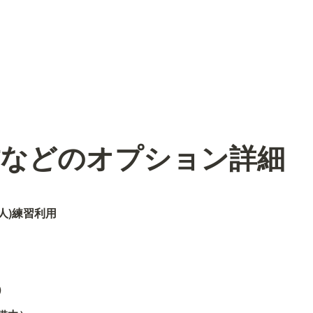
作などのオプション詳細
2人)練習利用
）