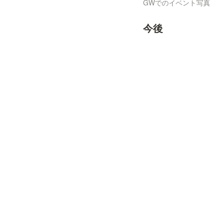
GWでのイベント写真
今後
現在は定期開催を終
だいております。
※イベントの開催情報
出演マジシャン(撮影時)