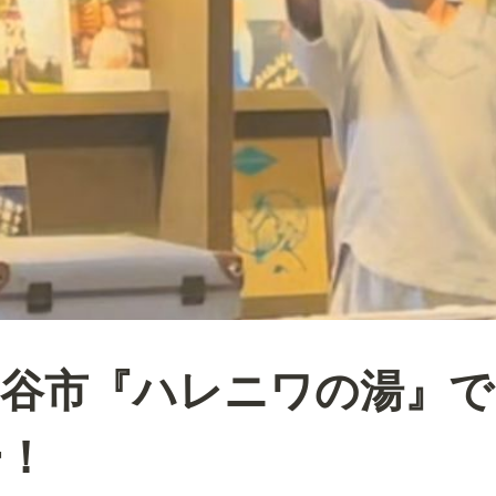
熊谷市『ハレニワの湯』で
ー！