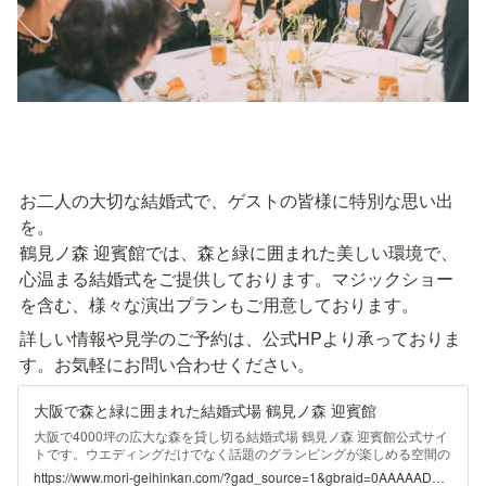
お二人の大切な結婚式で、ゲストの皆様に特別な思い出
を。

鶴見ノ森 迎賓館では、森と緑に囲まれた美しい環境で、
心温まる結婚式をご提供しております。マジックショー
を含む、様々な演出プランもご用意しております。
詳しい情報や見学のご予約は、公式HPより承っておりま
す。お気軽にお問い合わせください。
大阪で森と緑に囲まれた結婚式場 鶴見ノ森 迎賓館
大阪で4000坪の広大な森を貸し切る結婚式場 鶴見ノ森 迎賓館公式サイ
トです。ウエディングだけでなく話題のグランピングが楽しめる空間の
テラスを新設。無料試食付きのブライダルフェアを開催しております。
https://www.mori-geihinkan.com/?gad_source=1&gbraid=0AAAAADG65XRH5G_wRZFDVJ8He-kBD56cx&gclid=Cj0KCQiAvP-6BhDyARIsAJ3uv7aRFjUBl51T-RuJKhTZ1ggHgHXnTgKdL1YBXI6cc0kPpyFX0c_TaccaAmMUEALw_wcB