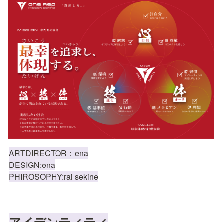
ARTDIRECTOR：ena

DESIGN:ena

PHIROSOPHY:rai sekine
アイデンティティ