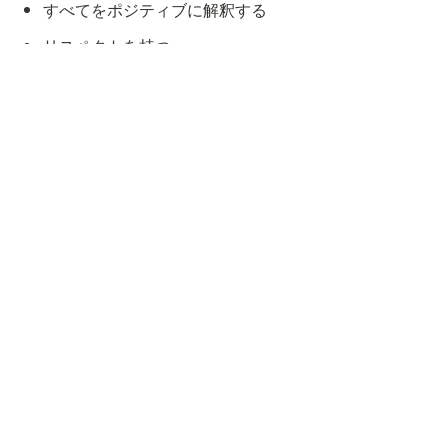
すべてをポジティブに解釈する
リスペクトを持つ
技＝進化
環境を変え続ける
基準値を上げ続ける
行動数にこだわる
体＝オーラ
マイルーティーンを更新し続ける
見られ方（メラビアン）にこだわる
理想の自分を言語化する
この3つがすべて満たされた状態。
それが、ワンレップにとっての「完成形」です。