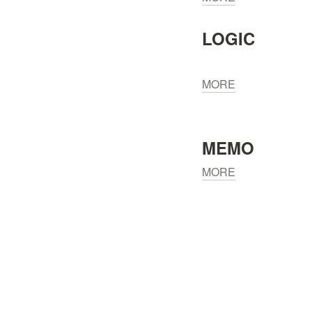
LOGIC
MORE
MEMO
MORE
各ページ（H
CREATIVE